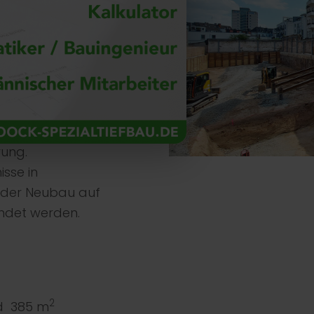
 Tiefe sowie einer
ubaubereich.
r
ne freistehende
ng abgefangen.
standsgebäude
 kam eine
rung.
sse in
 der Neubau auf
ndet werden.
2
d 385 m