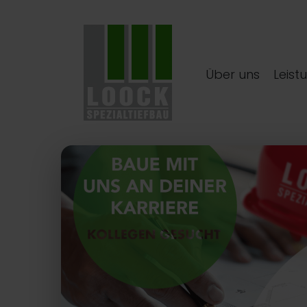
Über uns
Leist
Köln, Huhnsgasse 4
Für den Neubau von Mehrfamilie
wir den Auftrag zur Erstellung einer