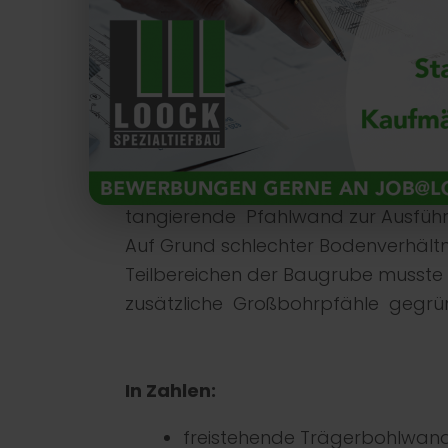
Baugrubensicherung bis max. 4,60 m
Pfahlgründung für den vorderen Ne
Der Straßenzug sowie Teilflächen de
Nachbargrundstücke wurde über ei
Trägerbohlwand mit Holzausfachu
Bei der Sicherung der Nachbarbe
sowie der recht hohen Grenzwände
tangierende Pfahlwand zur Ausfüh
Auf Grund schlechter Bodenverhältni
Teilbereichen der Baugrube musste
zusätzliche Großbohrpfähle gegrü
In Zahlen:
freistehende Trägerbohlwan