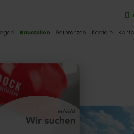
+
ungen
Baustellen
Referenzen
Karriere
Konta
5 bis 51
nhäusern
erhielten