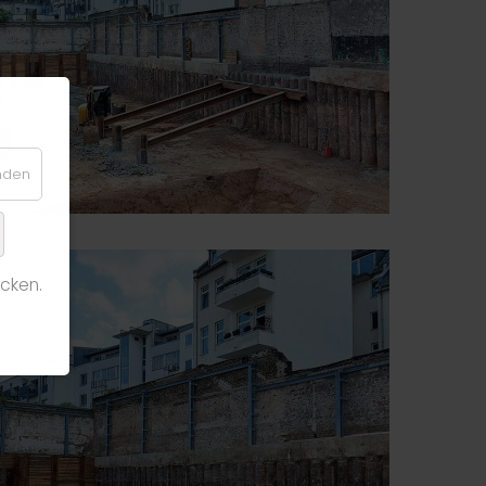
enden
cken.