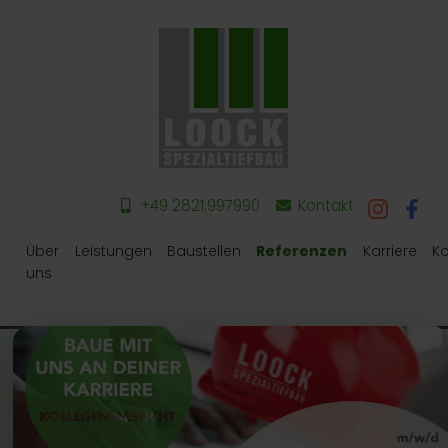
+49 2821.997990
Kontakt
Über
Leistungen
Baustellen
Referenzen
Karriere
Ko
uns
Leistungen
Baugrubenverbau
Pfahlgründung