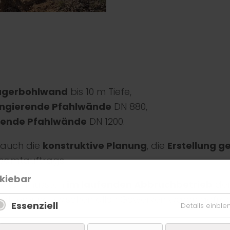
rägerbohlwand
bis 10 m Tiefe,
angierende Pfahlwände
DN 880,
erende Pfahlwände
DN 1200.
 auch die
konstruktive Planung
, die
Erstellung g
esamtauftrags.
kiebar
beiten mussten
im laufenden Abbruchbetrieb
der
bstimmung zwischen allen Gewerken waren gefrag
Essenziell
Details einbl