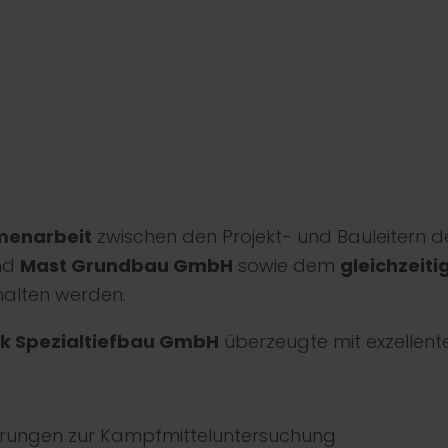
menarbeit
zwischen den Projekt- und Bauleitern d
nd
Mast Grundbau GmbH
sowie dem
gleichzeiti
halten werden.
ck Spezialtiefbau GmbH
überzeugte mit exzellenter
hrungen zur Kampfmitteluntersuchung