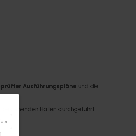
eprüfter Ausführungspläne
und die
 bestehenden Hallen durchgeführt
t.
enden