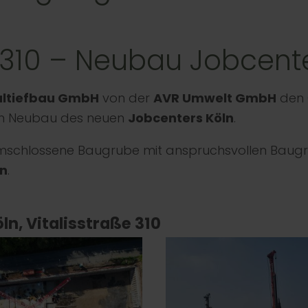
e 310 – Neubau Jobcent
altiefbau GmbH
von der
AVR Umwelt GmbH
den 
en Neubau des neuen
Jobcenters Köln
.
 umschlossene Baugrube mit anspruchsvollen Baugr
en
.
ln, Vitalisstraße 310