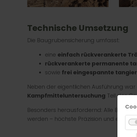
Technische Umsetzung
Die Baugrubensicherung umfasst:
eine
einfach rückverankerte T
rückverankerte permanente t
sowie
frei eingespannte tangi
Neben der eigentlichen Ausführung war
Kampfmitteluntersuchung
Teil des G
Coo
Besonders herausfordernd: Alle Bohrar
werden – höchste Präzision und enge A