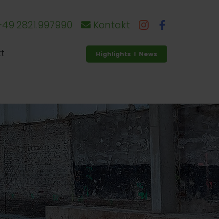
49 2821.997990
Kontakt
t
Highlights I News